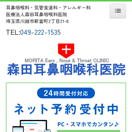
耳鼻咽喉科・気管食道科・アレルギー科
医療法人森田耳鼻咽喉科医院
埼玉県川越市新富町2丁目21-8
ホーム
TEL:
049-222-1535
医師紹介
診療のご案内
検査のご案内
施設/設備のご案内
専門的な話題
バーチャル問診
最新臨床ニュース up to date
交通案内