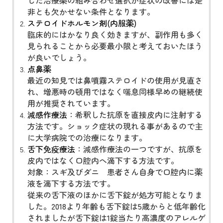
した治療薬の組み合わせ選択が症状の改善には是
非とも欠かせない条件となります。
ステロイドホルモン剤(内服薬)
臨床的にはかなり良く効きますが、副作用も多く
見られることから必要最小限と考えておいたほう
が良いでしょう。
点鼻薬
最近の知見では鼻噴霧ステロイドの使用が見直さ
れ、増悪時の頓用ではなく喘息同様早めの継続使
用が推奨されています。
減感作療法
：希釈した抗原を直接皮内に注射する
方法です。ショック症状の現れる事があるので主
に大学病院での治療になります。
舌下免疫療法
：減感作療法の一つですが、抗原を
皮内ではなく口腔内へ滴下する方法です。
対象：スギ及びダニ 患者さん自身で口腔内に薬
液を滴下する方法です。
従来の舌下液のほかに舌下錠が処方可能となりま
した。2018より年齢も舌下錠は5歳からと低年齢化
されましたが舌下錠は1錠当たり高濃度のアレルゲ