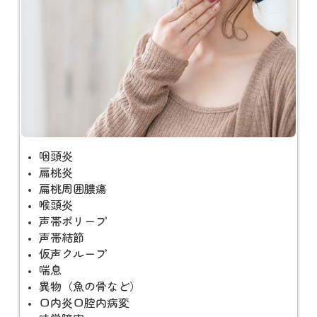
咽頭炎
扁桃炎
扁桃周囲膿瘍
喉頭炎
声帯ポリープ
声帯結節
仮声クループ
喘息
異物（魚の骨など）
口内炎口腔内病変