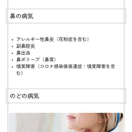
鼻の病気
アレルギー性鼻炎（花粉症を含む）
副鼻腔炎
鼻出血
鼻ポリープ（鼻茸）
嗅覚障害（コロナ感染後後遺症：嗅覚障害を含
む）
のどの病気