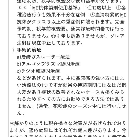
適応制限、投与前検査及び使用基準があります。
＊＊「IgE抗体製剤使用基準」：①12歳以上 ②各
種治療行うも効果不十分な症例 ③血清特異的IgE
抗体がクラス３以上の重症例に限られます。完全
予約制、投与前検査要。通常診療時間帯では行っ
ておりません。◎⁑申し訳ありませんが、ゾレア
注射は現在中止しております。
手術的治療
a)炭酸ガスレーザー療法
b)アルゴンプラズマ凝固治療
c)ラジオ波凝固治療
などがあげられます。主に鼻閉感の強い方にはよ
い治療法の1つですが効果の持続期間にはなはだ個
人差があり症状の改善されないケースも多くみら
れるためすべての方にお勧めできる方法ではあり
ません。(通常、花粉症のシーズン中には行いませ
ん。
お解かりのように現在様々な対策ががあげられでおり
ますが、適応効果にはそれぞれ個人差があります。今