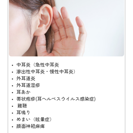
中耳炎（急性中耳炎
滲出性中耳炎・慢性中耳炎）
外耳道炎
外耳道湿疹
耳あか
帯状疱疹(耳ヘルペスウイルス感染症)
難聴
耳鳴り
めまい（眩暈症）
顔面神経麻痺