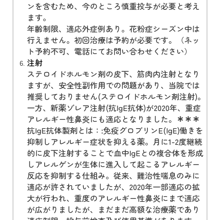
ンを含むため、今のところ慎重投与が必要と考え
ます。
年齢制限、適応外症例あり。花粉症シーズン中は
行えません。初回治療は予約が必要です。（ネッ
ト予約不可、電話にてお問い合わせください）
注射
ステロイドホルモン剤の皮下、筋肉内注射となり
ますが、安全性副作用での問題があり、当院では
推奨しておりません(ステロイドホルモン剤注射)。
一方、新薬ゾレア注射(抗IgE抗体)が2020年、重症
アレルギー性鼻炎にも適応となりました。
＊＊＊
抗IgE抗体製剤とは：:
免疫グロブリンE(IgE)働きを
抑制しアレルギー症状を抑える薬。月に1-2度継続
的に皮下注射することで血中IgEとの複合体を形成
しアレルゲンが生体に進入して起こるアレルギー
反応を抑制する仕組み。従来、難治性喘息のみに
適応が許されていましたが、2020年
一部適応の拡
大
が行われ、重度のアレルギー性鼻炎にまで適応
が広がりましたが、まだまだ高額な治療薬であり